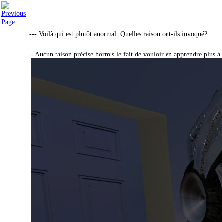
--- Voilà qui est plutôt anormal. Quelles raison ont-ils invoqué?
- Aucun raison précise hormis le fait de vouloir en apprendre plus à s