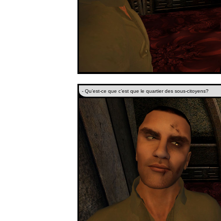
- Qu’est-ce que c’est que le quartier des sous-citoyens?