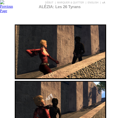
DÉBUT
|
MARQUER & QUITTER
|
ENGLISH
|
aA
ALÉZIA: Les 26 Tyrans