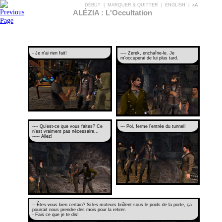
DÉBUT
|
MARQUER & QUITTER
|
ENGLISH
|
aA
ALÉZIA : L'Occultation
- Je n'ai rien fait!
---- Zerek, enchaîne-le. Je
m'occuperai de lui plus tard.
---- Qu'est-ce que vous faites? Ce
--- Pol, ferme l'entrée du tunnel!
n'est vraiment pas nécessaire...
----- Allez!
-- Êtes-vous bien certain? Si les moteurs brûlent sous le poids de la porte, ça
pourrait nous prendre des mois pour la retirer.
- Fais ce que je te dis!