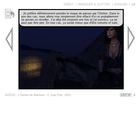
DÉBUT
|
MARQUER & QUITTER
|
ENGLISH
|
aA
- Je préfère définitivement prendre le risque de passer par l'Ombre. Dans le
pire des cas, nous allons tout simplement être effacé d'ici et probablement
ne jamais se réveiller. J'ai déjà été emporté une fois et j'ai survécu, ça ne
peut pas être pire. En tout cas, ça serait mieux que d'être torturés et tués.
.3
ALÉZIA : L'Ombre de Bashora - © Zeja Pyle, 2013.