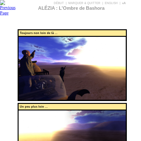
DÉBUT
|
MARQUER & QUITTER
|
ENGLISH
|
aA
ALÉZIA : L'Ombre de Bashora
Toujours non loin de là ...
Un peu plus loin ...