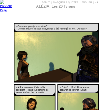
DÉBUT
|
MARQUER & QUITTER
|
ENGLISH
|
aA
ALÉZIA: Les 26 Tyrans
- Comment puis-je vous aider?
-- Je dois trouver le sous-citoyen qui a été hébergé ici hier. Où est-il?
- Ah! le nouveau! Celui qu'ils
-- Déjà?! ...Bon! Alors je vais
appellent Roland! La berigine est
essayer de trouver Tyriam.
venue le chercher ce matin.