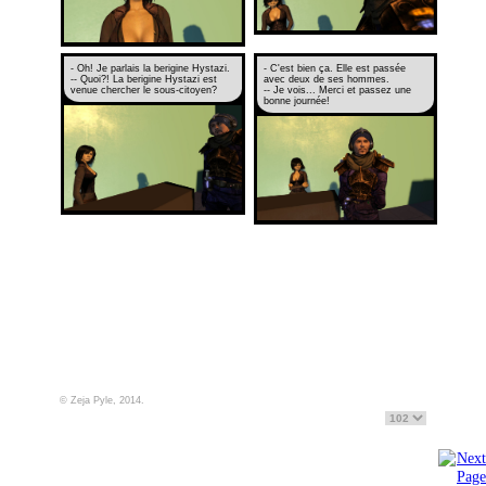
- Oh! Je parlais la berigine Hystazi.
- C'est bien ça. Elle est passée
-- Quoi?! La berigine Hystazi est
avec deux de ses hommes.
venue chercher le sous-citoyen?
-- Je vois... Merci et passez une
bonne journée!
© Zeja Pyle, 2014.