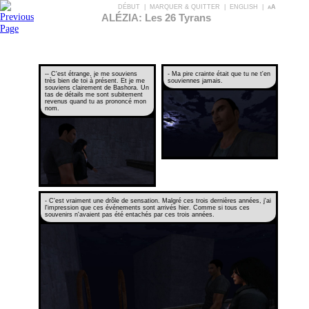
DÉBUT
|
MARQUER & QUITTER
|
ENGLISH
|
aA
ALÉZIA: Les 26 Tyrans
-- C'est étrange, je me souviens
- Ma pire crainte était que tu ne t'en
très bien de toi à présent. Et je me
souviennes jamais.
souviens clairement de Bashora. Un
tas de détails me sont subitement
revenus quand tu as prononcé mon
nom.
- C'est vraiment une drôle de sensation. Malgré ces trois dernières années, j'ai
l'impression que ces événements sont arrivés hier. Comme si tous ces
souvenirs n'avaient pas été entachés par ces trois années.