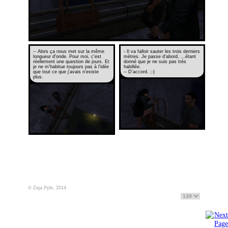
-- Alors ça nous met sur la même
- Il va falloir sauter les trois derniers
longueur d'onde. Pour moi, c'est
mètres. Je passe d'abord, ...étant
réellement une question de jours. Et
donné que je ne suis pas très
je ne m'habitue toujours pas à l'idée
habillée.
que tout ce que j'avais n'existe
-- D'accord. ;-)
plus.
© Zeja Pyle, 2014.