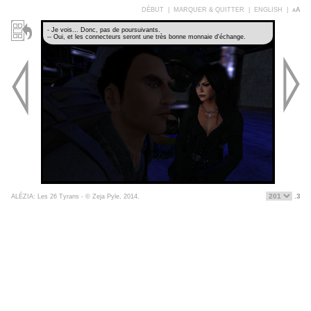
DÉBUT
|
MARQUER & QUITTER
|
ENGLISH
|
aA
- Je vois... Donc, pas de poursuivants.
-- Oui, et les connecteurs seront une très bonne monnaie d'échange.
.3
ALÉZIA: Les 26 Tyrans - © Zeja Pyle, 2014.