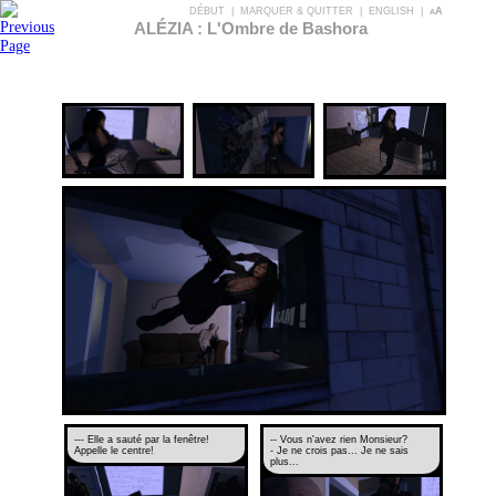
DÉBUT
|
MARQUER & QUITTER
|
ENGLISH
|
aA
ALÉZIA : L'Ombre de Bashora
--- Elle a sauté par la fenêtre!
-- Vous n'avez rien Monsieur?
Appelle le centre!
- Je ne crois pas... Je ne sais
plus...