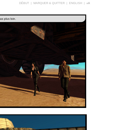
DÉBUT
|
MARQUER & QUITTER
|
ENGLISH
|
aA
as plus loin.