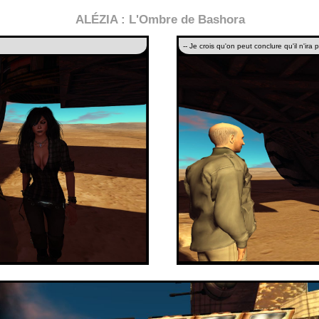
ALÉZIA : L'Ombre de Bashora
-- Je crois qu'on peut conclure qu'il n'ira p