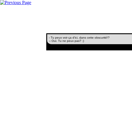
- Tu peux voir ça d'ici, dans cette obscurité!?
-- Oui. Tu ne peux pas? ;)