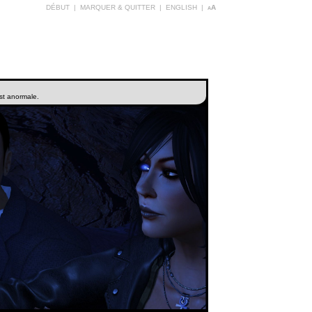
DÉBUT
|
MARQUER & QUITTER
|
ENGLISH
|
aA
est anormale.