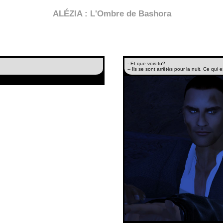
ALÉZIA : L'Ombre de Bashora
- Et que vois-tu?
-- Ils se sont arrêtés pour la nuit. Ce qui 