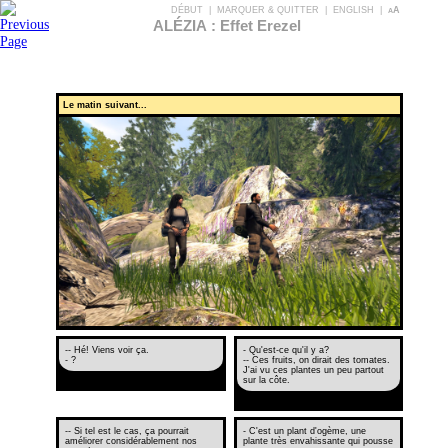
DÉBUT
|
MARQUER & QUITTER
|
ENGLISH
|
aA
ALÉZIA : Effet Erezel
Le matin suivant...
-- Hé! Viens voir ça.
- Qu'est-ce qu'il y a?
- ?
-- Ces fruits, on dirait des tomates.
J'ai vu ces plantes un peu partout
sur la côte.
-- Si tel est le cas, ça pourrait
- C'est un plant d'ogème, une
améliorer considérablement nos
plante très envahissante qui pousse