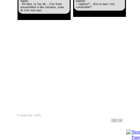
repas!
partout.
- Eh bien, tu l'as dit... Ces fruits
-- Ogème? ...Est-ce que c'est
ressemblent à des tomates, mais
comestible?
ils n'en sont pas.
© Zeja Pyle, 2015.