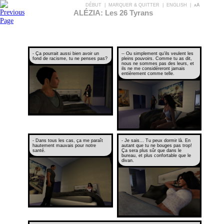
DÉBUT
|
MARQUER & QUITTER
|
ENGLISH
|
aA
ALÉZIA: Les 26 Tyrans
- Ça pourrait aussi bien avoir un
-- Ou simplement qu'ils veulent les
fond de racisme, tu ne penses pas?
pleins pouvoirs. Comme tu as dit,
nous ne sommes pas des leurs, et
ils ne me considéreront jamais
entièrement comme telle.
- Dans tous les cas, ça me paraît
- Je sais... Tu peux dormir là. En
hautement mauvais pour notre
autant que tu ne bouges pas trop!
santé.
Ça sera plus sûr que dans le
bureau, et plus confortable que le
divan.