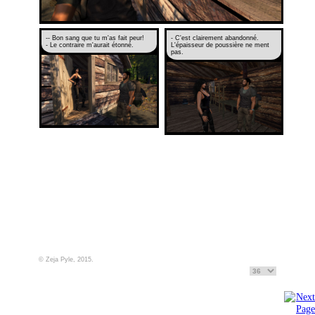
-- Bon sang que tu m'as fait peur!
- C'est clairement abandonné.
- Le contraire m'aurait étonné.
L'épaisseur de poussière ne ment
pas.
© Zeja Pyle, 2015.