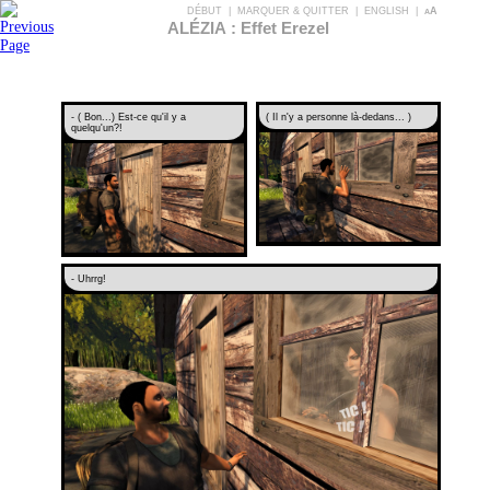
DÉBUT
|
MARQUER & QUITTER
|
ENGLISH
|
aA
ALÉZIA : Effet Erezel
- ( Bon...) Est-ce qu'il y a
( Il n'y a personne là-dedans... )
quelqu'un?!
- Uhrrg!