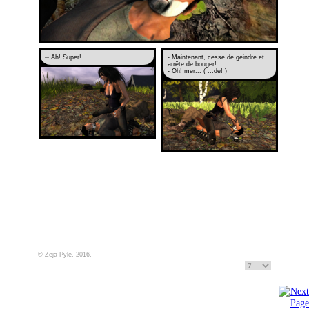
-- Ah! Super!
- Maintenant, cesse de geindre et
arrête de bouger!
- Oh! mer... ( ...de! )
© Zeja Pyle, 2016.