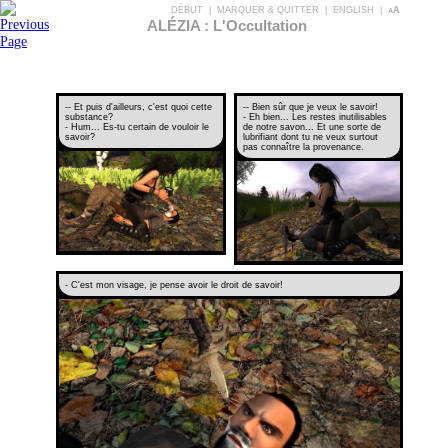
DÉBUT
|
MARQUER & QUITTER
|
ENGLISH
|
aA
ALÉZIA : L'Occultation
-- Et puis d'ailleurs, c'est quoi cette
-- Bien sûr que je veux le savoir!
substance?
- Eh bien... Les restes inutilisables
- Hum... Es-tu certain de vouloir le
de notre savon... Et une sorte de
savoir?
lubrifiant dont tu ne veux surtout
pas connaître la provenance.
- C'est mon visage, je pense avoir le droit de savoir!