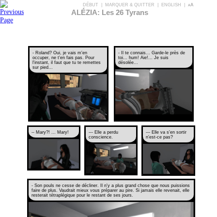
DÉBUT
|
MARQUER & QUITTER
|
ENGLISH
|
aA
ALÉZIA: Les 26 Tyrans
- Roland? Oui, je vais m'en
- Il te connais... Garde-le près de
occuper, ne t'en fais pas. Pour
toi... hum! Aie!... Je suis
l'instant, il faut que tu te remettes
désolée...
sur pied...
-- Mary?! ... Mary!
--- Elle a perdu
--- Elle va s'en sortir
conscience.
n'est-ce pas?
- Son pouls ne cesse de décliner. Il n'y a plus grand chose que nous puissions
faire de plus. Vaudrait mieux vous préparer au pire. Si jamais elle revenait, elle
resterait tétraplégique pour le restant de ses jours.