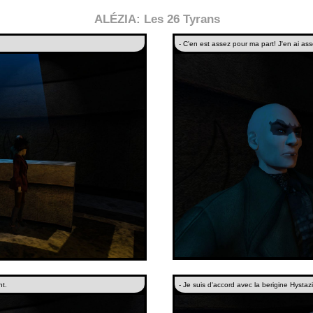
ALÉZIA: Les 26 Tyrans
- C'en est assez pour ma part! J'en ai as
t.
- Je suis d'accord avec la berigine Hysta