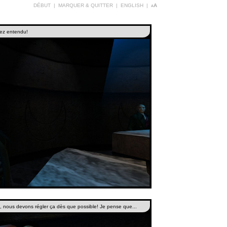
DÉBUT
|
MARQUER & QUITTER
|
ENGLISH
|
aA
sez entendu!
zi, nous devons régler ça dès que possible! Je pense que...