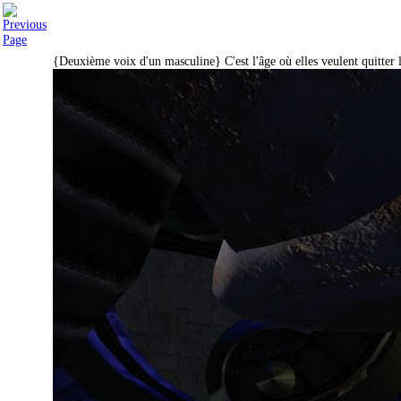
{Deuxième voix d'un masculine} C'est l'âge où elles veulent quitter 