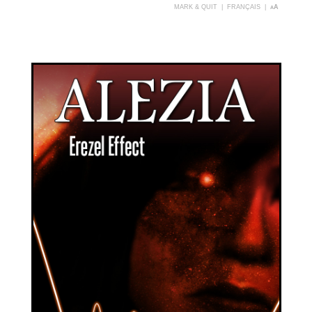
MARK & QUIT
|
FRANÇAIS
|
aA