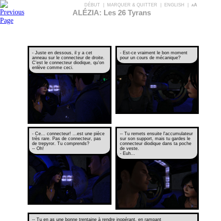
DÉBUT
|
MARQUER & QUITTER
|
ENGLISH
|
aA
ALÉZIA: Les 26 Tyrans
- Juste en dessous, il y a cet
- Est-ce vraiment le bon moment
anneau sur le connecteur de droite.
pour un cours de mécanique?
C'est le connecteur diodique, qu'on
enlève comme ceci.
- Ce... connecteur! ...est une pièce
-- Tu remets ensuite l'accumulateur
très rare. Pas de connecteur, pas
sur son support, mais tu gardes le
de trepyror. Tu comprends?
connecteur diodique dans ta poche
-- Oh!
de veste.
- Euh...
-- Tu en as une bonne trentaine à rendre inopérant, en rampant