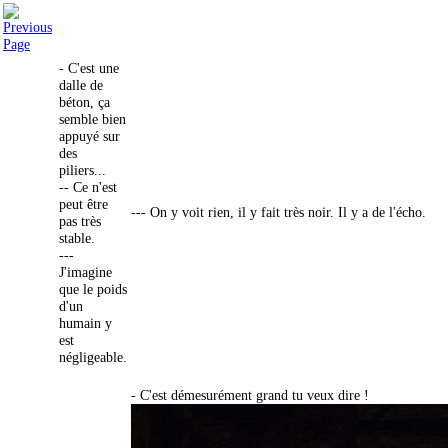
- C'est une
dalle de
béton, ça
semble bien
appuyé sur
des
piliers...
-- Ce n'est
peut être
--- On y voit rien, il y fait très noir. Il y a de l'écho.
pas très
stable.
---
J'imagine
que le poids
d'un
humain y
est
négligeable.
- C'est démesurément grand tu veux dire !