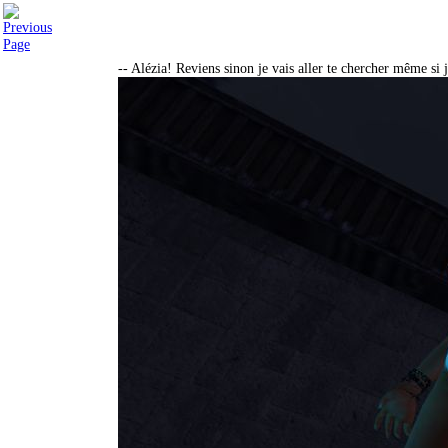
-- Alézia! Reviens sinon je vais aller te chercher même si j