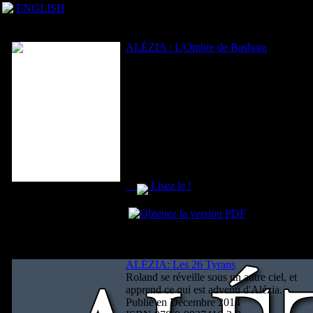
ENGLISH
BANDE-DESSINÉES WEB GRATUITES
ALÉZIA : L'Ombre de Bashora
Alézia poursuit son approche vers
Bashora oů elle découvre les premiers
impacts des expériences qui s'y
déroulent.
Publié en Septembre 2013
ISBN 978-0-9937416-1-6
Par Zeja Pyle
Lisez le !
ALÉZIA: Les 26 Tyrans
Roland se réveille sous un autre ciel, et
apprend ce qui est advenu d'Alézia.
Publié en Décembre 2014