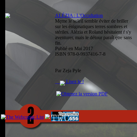
ALÉZIA : L'Occultation
Męme le soleil semble éviter de briller
sur les énigmatiques terres sombres et
stériles. Alézia et Roland hésitaient ŕ s'y
aventurer, mais le détour paraît ętre sans
fin.
Publié en Mai 2017
ISBN 978-0-9937416-7-8
Par Zeja Pyle
Lisez le !