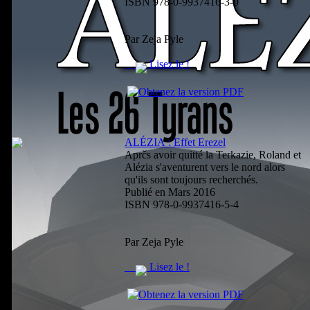
ISBN 978-0-9937416-3-0
Par Zeja Pyle
Lisez le !
ALÉZIA : Effet Erezel
Aprčs avoir quitté la Terkazie, Roland et
Alézia s'aventurent vers le nord alors
qu'ils sont toujours recherchés.
Publié en Mars 2016
ISBN 978-0-9937416-5-4
Par Zeja Pyle
Lisez le !